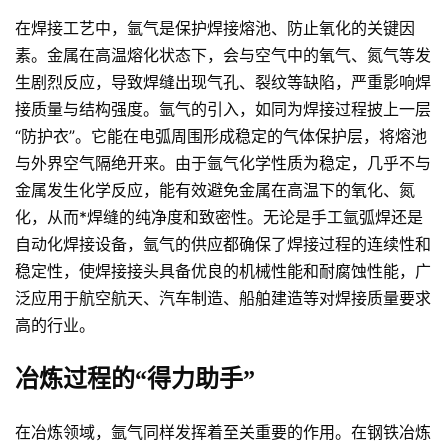
在焊接工艺中，氩气是保护焊接熔池、防止氧化的关键因
素。金属在高温熔化状态下，会与空气中的氧气、氮气等发
生剧烈反应，导致焊缝出现气孔、裂纹等缺陷，严重影响焊
接质量与结构强度。氩气的引入，如同为焊接过程披上一层
“防护衣”。它能在电弧周围形成稳定的气体保护层，将熔池
与外界空气隔绝开来。由于氩气化学性质为稳定，几乎不与
金属发生化学反应，能有效避免金属在高温下的氧化、氮
化，从而*焊缝的纯净度和致密性。无论是手工氩弧焊还是
自动化焊接设备，氩气的供应都确保了焊接过程的连续性和
稳定性，使焊接接头具备优良的机械性能和耐腐蚀性能，广
泛应用于航空航天、汽车制造、船舶建造等对焊接质量要求
高的行业。
冶炼过程的“得力助手”
在冶炼领域，氩气同样发挥着至关重要的作用。在钢铁冶炼