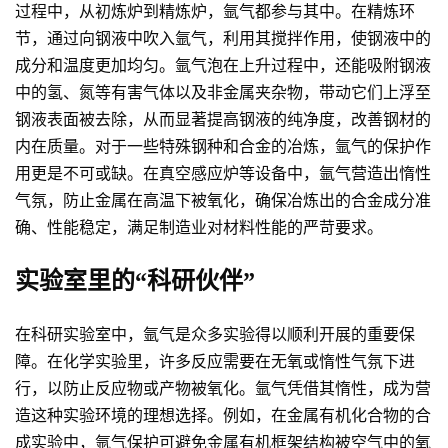
过程中，从初炼炉到精炼炉，氩气都参与其中。在精炼环
节，通过向钢液中吹入氩气，利用其搅拌作用，使钢液中的
成分和温度更加均匀。氩气泡在上升过程中，还能吸附钢液
中的氢、氮等有害气体以及非金属夹杂物，带动它们上浮至
钢液表面被去除，从而显著提高钢液的纯净度，改善钢材的
内在质量。对于一些特殊钢种和合金的冶炼，氩气的保护作
用更是不可或缺。在真空感应炉等设备中，氩气营造出惰性
气氛，防止金属在高温下被氧化，确保冶炼出的合金成分准
确、性能稳定，满足制造业对材料性能的严苛要求。
实验室里的“科研伙伴”
在科研实验室中，氩气是众多实验得以顺利开展的重要保
障。在化学实验里，许多反应需要在无氧或惰性气氛下进
行，以防止反应物或产物被氧化。氩气凭借其惰性，成为营
造这种实验环境的理想选择。例如，在金属有机化合物的合
成实验中，氩气保护可避免金属有机框架结构被空气中的氧